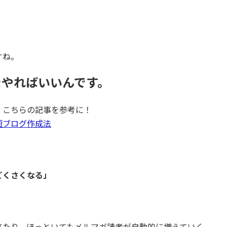
すね。
でやればいいんです。
、こちらの記事を参考に！
短ブログ作成法
どくさくなる」
来たり、ほっといてもメルマガ読者が自動的に増えていく