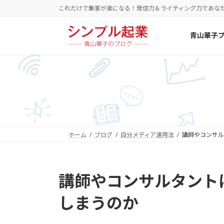
コ
ナ
これだけで集客が楽になる！発信力＆ライティング力であな
ン
ビ
テ
ゲ
青山華子
ン
ー
ツ
シ
へ
ョ
ス
ン
キ
に
ッ
移
プ
動
ホーム
ブログ
自分メディア運用法
講師やコンサル
講師やコンサルタント
しまうのか