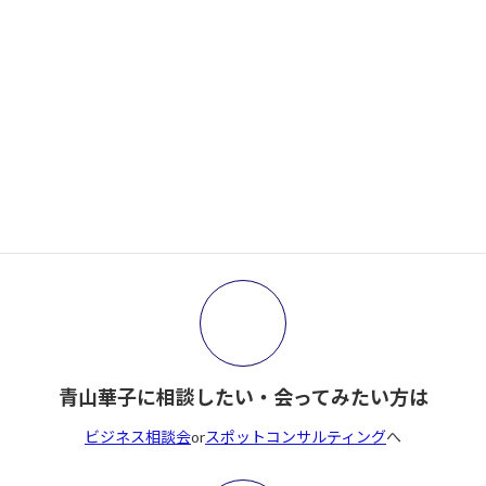
がんばらない人が増えた本当の理由─ローエナジ
ー時代の集客
2026年1月14日
サイト内検索
検
索:
青山華子に相談したい・会ってみたい方は
ビジネス相談会
or
スポットコンサルティング
へ