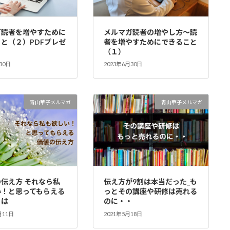
ガ読者を増やすために
メルマガ読者の増やし方～読
と（２）PDFプレゼ
者を増やすためにできること
き
（１）
30日
2023年6月30日
青山華子メルマガ
青山華子メルマガ
伝え方 それなら私
伝え方が9割は本当だった_も
い！と思ってもらえる
っとその講座や研修は売れる
とは
のに・・
月11日
2021年5月18日