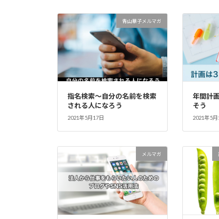
青山華子メルマガ
指名検索～自分の名前を検索
年間計
される人になろう
そう
2021年5月17日
2021年5月
メルマガ