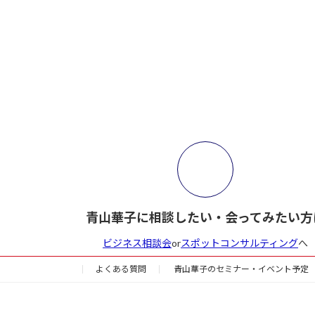
ペ
ー
ジ
送
り
青山華子に相談したい・会ってみたい方
ビジネス相談会
or
スポットコンサルティング
へ
よくある質問
青山華子のセミナー・イベント予定