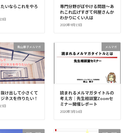
したいならこれをやろ
専門分野がぼやける問題～あ
れこれ広げすぎて何屋さんか
わかりにくい人は
23日
2020年9月15日
青山華子メルマガ
メルマガ
ら抜け出して小さくて
読まれるメルマガタイトルの
ビジネスを作りたい！
考え方｜先生相談室Zoomセ
ミナー開催レポート
15日
2020年5月16日