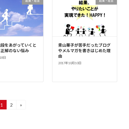
起業・経営
起業・経営
階段をあがっていくと
青山華子が苦手だったブログ
る正解のない悩み
やメルマガを書きはじめた理
由
18日
2017年10月10日
1
2
»
固
固
定
定
ペ
ペ
ー
ー