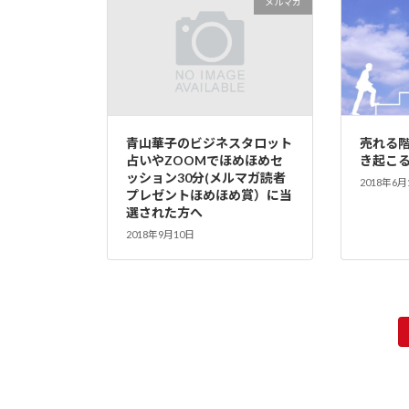
メルマガ
青山華子のビジネスタロット
売れる
占いやZOOMでほめほめセ
き起こ
ッション30分(メルマガ読者
2018年6月
プレゼントほめほめ賞）に当
選された方へ
2018年9月10日
投
稿
の