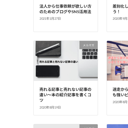
法人から仕事依頼が欲しい方
差別化
のためのブログやSNS活用法
う！
2021年1月27日
2020年9月
メルマガ
売れる記事と売れない記事の
迷走か
違い～本の紹介記事を書くコ
も強い
ツ
2020年8月
2020年8月19日