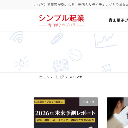
コ
ナ
これだけで集客が楽になる！発信力＆ライティング力であな
ン
ビ
テ
ゲ
青山華子
ン
ー
ツ
シ
へ
ョ
ス
ン
キ
に
ッ
移
プ
動
ホーム
ブログ
メルマガ
メルマガ