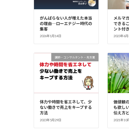
がんばらない人が増えた本当
メルマ
の理由─ローエナジー時代の
できるこ
集客
ント付
2026年1月14日
2023年6月
講師・コンサルタント・先生業
体力や時間を省エネして、少
価値観の
ない働きで売上をキープする
も欲し
方法
伝え方
2023年5月29日
2021年10