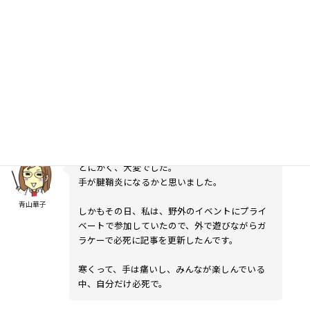
はい。
元旦に100記事チャレンジやりますよ、と記事に
書いて、実況中継しながら実行しました。
青山華子
実際、やってみてどうでした？
くるみ
とにかく、大変でした。
手が腱鞘炎になるかと思いました。
青山華子
しかもその日、私は、野外のイベントにプライ
ベートで参加していたので、外で遊びながらガ
ラケーで必死に記事を更新したんです。
寒くって、手は痛いし、みんなが楽しんでいる
中、自分だけ必死で。