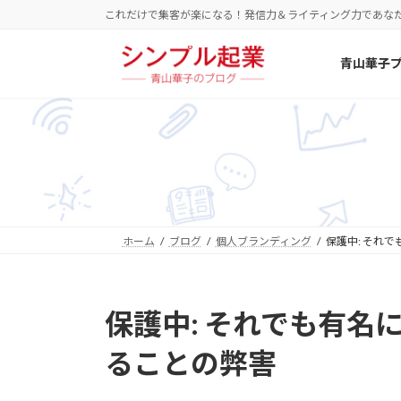
コ
ナ
これだけで集客が楽になる！発信力＆ライティング力であな
ン
ビ
テ
ゲ
青山華子
ン
ー
ツ
シ
へ
ョ
ス
ン
キ
に
ッ
移
プ
動
ホーム
ブログ
個人ブランディング
保護中: それ
保護中: それでも有名
ることの弊害