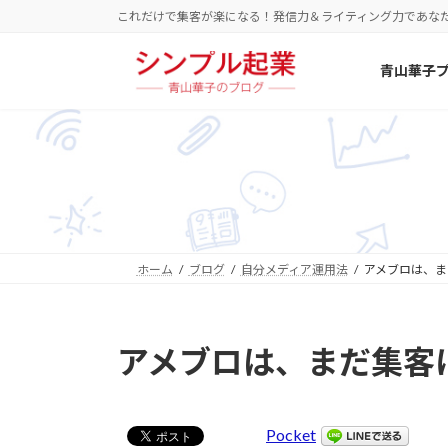
コ
ナ
これだけで集客が楽になる！発信力＆ライティング力であな
ン
ビ
テ
ゲ
青山華子
ン
ー
ツ
シ
へ
ョ
ス
ン
キ
に
ッ
移
プ
動
ホーム
ブログ
自分メディア運用法
アメブロは、ま
アメブロは、まだ集客
Pocket