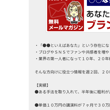
・「●●といえばあなた」という存在にな
・ブログやＳＮＳでファンや共感者を増や
・業界の第一人者になって１０年、２０年
そんな方向けに役立つ情報を週２回、２０
【実績】
●ある手法を取り入れて、半年後に粗利が
●単価１０万円の講演料が７ヶ月で３０万