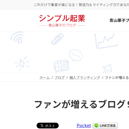
コ
ナ
これだけで集客が楽になる！発信力＆ライティング力であな
ン
ビ
テ
ゲ
青山華子
ン
ー
ツ
シ
へ
ョ
ス
ン
キ
に
ッ
移
プ
動
ホーム
ブログ
個人ブランディング
ファンが増える
ファンが増えるブログ
Pocket