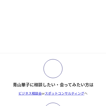
がんばらない人が増えた本当の理由─ローエナジ
ー時代の集客
2026年1月14日
サイト内検索
検
索:
青山華子に相談したい・会ってみたい方は
ビジネス相談会
or
スポットコンサルティング
へ