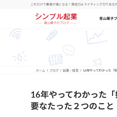
コ
ナ
これだけで集客が楽になる！発信力＆ライティング力であな
ン
ビ
テ
ゲ
青山華子
ン
ー
ツ
シ
へ
ョ
ス
ン
キ
に
ッ
移
プ
動
ホーム
ブログ
起業・経営
16年やってわかった「
16年やってわかった
要なたった２つのこと