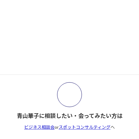
がんばらない人が増えた本当の理由─ローエナジ
ー時代の集客
2026年1月14日
サイト内検索
検
索:
青山華子に相談したい・会ってみたい方は
ビジネス相談会
or
スポットコンサルティング
へ