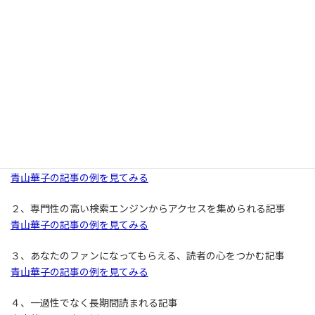
６、メインサービスのＬＰ
先生相談室のページを見てみる
７、セミナーやイベント、セッションやコンサルティング予定一
覧のページ
青山華子のセミナーイベント一覧ページを見てみる
【少しずつ増やし、のちに資産になっていく記事】
１、キラーコンテンツ（ビリーフ系も含む、読者の心に刺さる記
事）
青山華子の記事の例を見てみる
２、専門性の高い検索エンジンからアクセスを集められる記事
青山華子の記事の例を見てみる
３、あなたのファンになってもらえる、読者の心をつかむ記事
青山華子の記事の例を見てみる
４、一過性でなく長期間読まれる記事