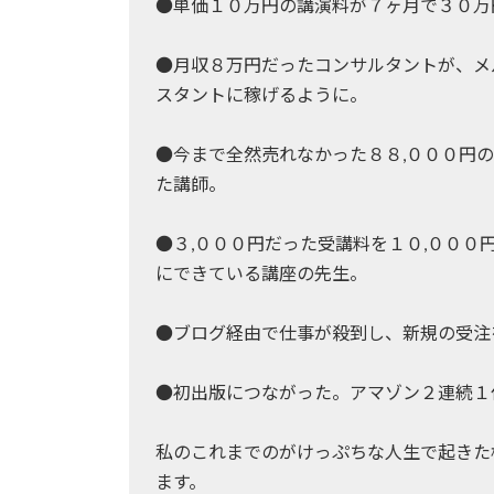
●単価１０万円の講演料が７ヶ月で３０万
●月収８万円だったコンサルタントが、メ
スタントに稼げるように。
●今まで全然売れなかった８８,０００円
た講師。
●３,０００円だった受講料を１０,００
にできている講座の先生。
●ブログ経由で仕事が殺到し、新規の受注
●初出版につながった。アマゾン２連続１
私のこれまでのがけっぷちな人生で起きた
ます。