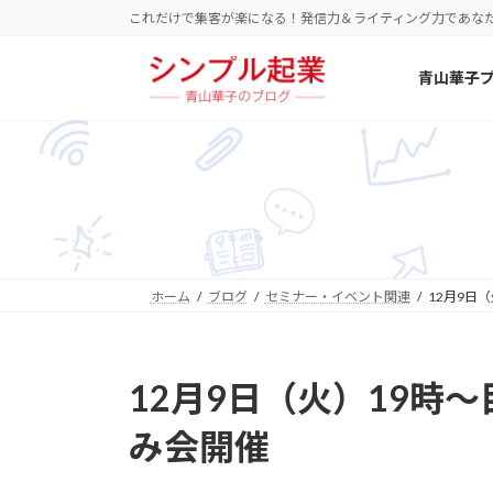
コ
ナ
これだけで集客が楽になる！発信力＆ライティング力であな
ン
ビ
テ
ゲ
青山華子
ン
ー
ツ
シ
へ
ョ
ス
ン
キ
に
ッ
移
プ
動
ホーム
ブログ
セミナー・イベント関連
12月9日
12月9日（火）19時
み会開催